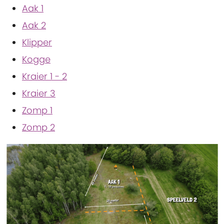
Aak 1
Aak 2
Klipper
Kogge
Kraier 1 - 2
Kraier 3
Zomp 1
Zomp 2