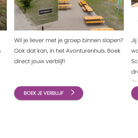
Ji
Wil je liever met je groep binnen slapen?
wa
n
Ook dat kan, in het Avonturenhuis. Boek
Sc
direct jouw verblijf!
dr
Jo
BOEK JE VERBLIJF