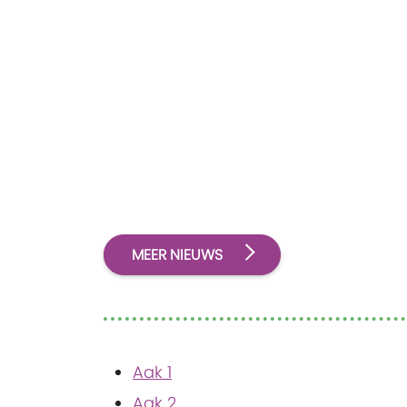
Het betreft de fietsbrug in het fietspad
nabij het Scoutinglandgoed in
Zeewolde, gelegen tussen
fietsknooppunten 78 en 43. Bezoekers
wordt geadviseerd om gebruik te
maken van een alternatieve route via
de fietsknooppunten 78, 76, 40 en 43. 
plaatse is een informatiepaneel
geplaatst waarop de omleiding duidel
MEER NIEUWS
staat aangegeven.
Aak 1
Aak 2