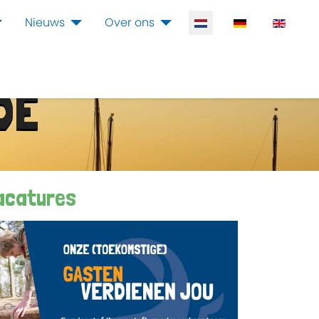
Selecteer de taal
Nieuws
Over ons
DE
acatures