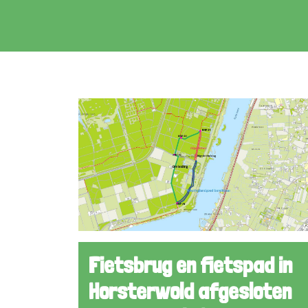
Nieuws
Fietsbrug en fietspad in
Horsterwold afgesloten