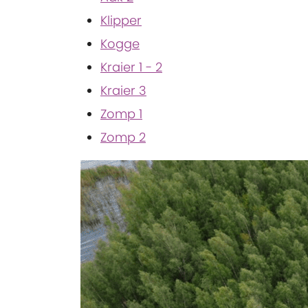
Klipper
Kogge
Kraier 1 - 2
Kraier 3
Zomp 1
Zomp 2