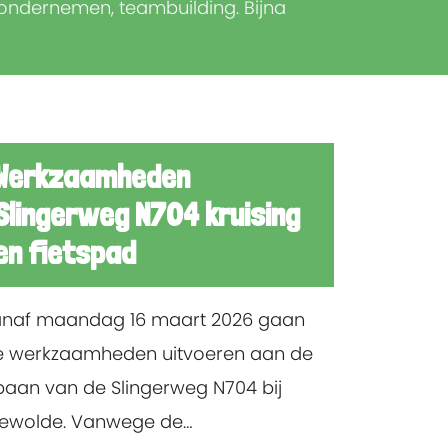
ondernemen, teambuilding. Bijna
Werkzaamheden
Slingerweg N704 kruising
en fietspad
naf maandag 16 maart 2026 gaan
 werkzaamheden uitvoeren aan de
jbaan van de Slingerweg N704 bij
ewolde. Vanwege de