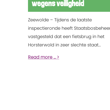
wegens veiligheid
Zeewolde – Tijdens de laatste
inspectieronde heeft Staatsbosbehee
vastgesteld dat een fietsbrug in het
Horsterwold in zeer slechte staat
verkeert. Omdat de veiligheid van dez
Read more ...
brug niet langer kan worden
gegarandeerd, is besloten om de bru
en het bijbehorende fietspad per dire
af te sluiten voor zowel fietsers als
wandelaars.