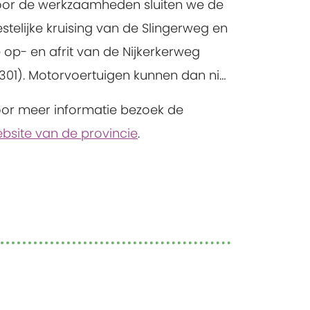
or de werkzaamheden sluiten we de
rkzaamheden worden fietsers langs
stelijke kruising van de Slingerweg en
 werkzaamheden geleid. In het
 op- en afrit van de Nijkerkerweg
lgende plantseizoen worden nieuwe
301). Motorvoertuigen kunnen dan niet
men geplant.
orrijden.
or meer informatie bezoek de
bsite van de provincie
.