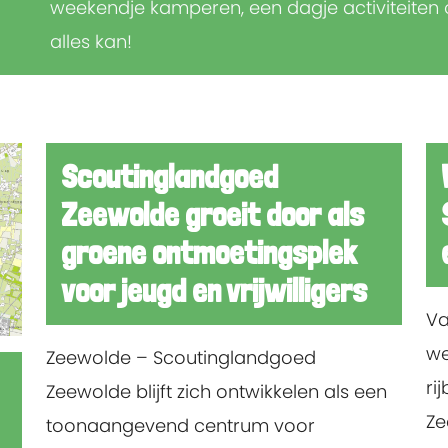
weekendje kamperen, een dagje activiteiten 
alles kan!
Scoutinglandgoed
Zeewolde groeit door als
groene ontmoetingsplek
voor jeugd en vrijwilligers
Va
we
Zeewolde – Scoutinglandgoed
ri
Zeewolde blijft zich ontwikkelen als een
Ze
toonaangevend centrum voor