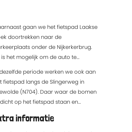
rkzaamheden sluiten we de
Fietspad Laakse Hoek
stelijke kruising van de Slingerweg af
 de op- en afrit van de Nijkerkerweg
arnaast gaan we het fietspad Laakse
301). Motorvoertuigen kunnen dan niet
ek doortrekken naar de
rder rijden.
rkeerplaats onder de Nijkerkerbrug.
 is het mogelijk om de auto te
rkeren en er veilig met de fiets op uit
 dezelfde periode werken we ook aan
 trekken. Tijdens de werkzaamheden
t fietspad langs de Slingerweg in
ldt er een korte omleiding voor
ewolde (N704). Daar waar de bomen
etsers, welke ter plaatse met borden
 dicht op het fietspad staan en
rdt aangegeven.
hade veroorzaken, zijn bomen gekapt.
xtra informatie
 beschadigde betonplaten worden
rvangen. Tijdens deze