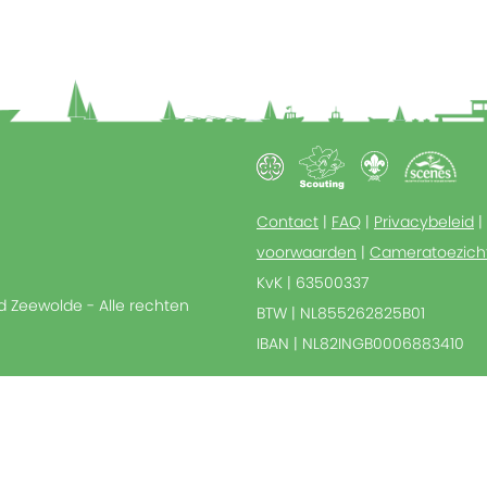
Contact
|
FAQ
|
Privacybeleid
|
voorwaarden
|
Cameratoezich
KvK | 63500337
ed Zeewolde - Alle rechten
BTW | NL855262825B01
IBAN | NL82INGB0006883410