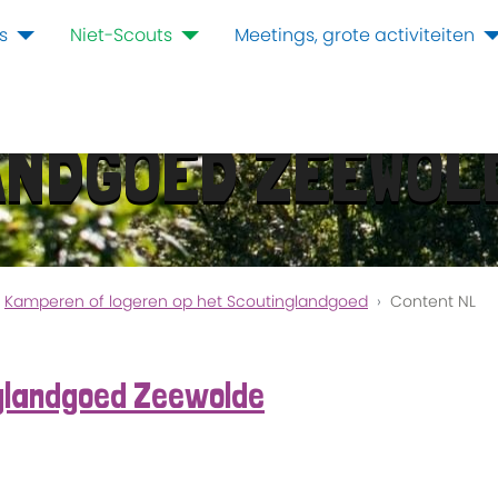
s
Niet-Scouts
Meetings, grote activiteiten
ANDGOED ZEEWOL
Kamperen of logeren op het Scoutinglandgoed
Content NL
nglandgoed Zeewolde