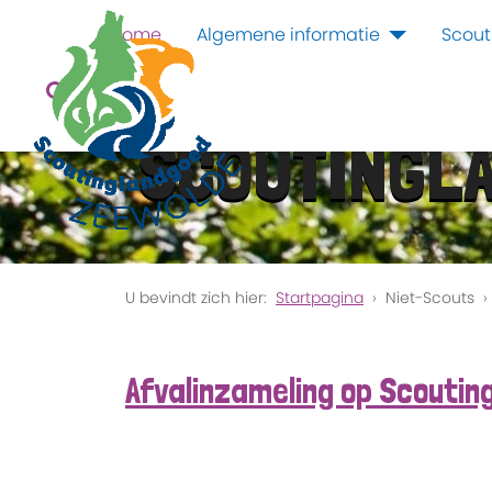
Home
Algemene informatie
Scout
SCOUTINGL
U bevindt zich hier:
Startpagina
Niet-Scouts
Afvalinzameling op Scouti