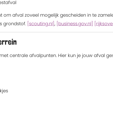
stafval
ht om afval zoveel mogelijk gescheiden in te zame
s grondstof.
[scouting.nl]
,
[business.gov.nl]
[rijksove
errein
t centrale afvalpunten. Hier kun je jouw afval g
kjes