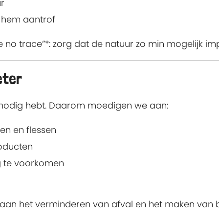
ur
e hem aantrof
ve no trace”*: zorg dat de natuur zo min mogelijk i
eter
iet nodig hebt. Daarom moedigen we aan:
en en flessen
roducten
ng te voorkomen
aan het verminderen van afval en het maken van be