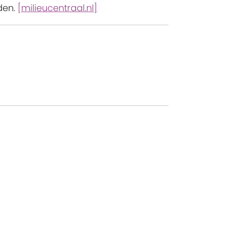
den.
[milieucentraal.nl]