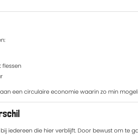
n:
 flessen
r
aan een circulaire economie waarin zo min mogeli
schil
j iedereen die hier verblijft. Door bewust om te g