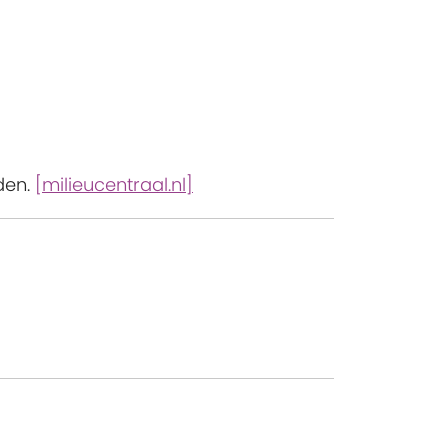
den.
[milieucentraal.nl]