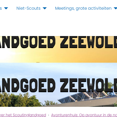
s
Niet-Scouts
Meetings, grote activiteiten
ANDGOED ZEEWOL
ANDGOED ZEEWOL
ver het Scoutinglandgoed
Avonturenhuis: Op avontuur in de n