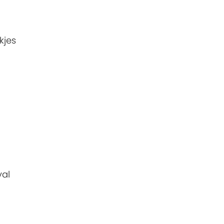
kjes
val