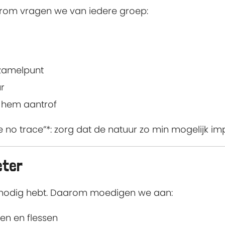
rom vragen we van iedere groep:
rzamelpunt
ur
e hem aantrof
ve no trace”*: zorg dat de natuur zo min mogelijk i
eter
iet nodig hebt. Daarom moedigen we aan:
en en flessen