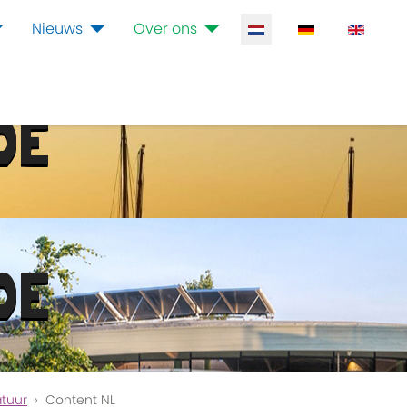
Selecteer de taal
Nieuws
Over ons
DE
DE
atuur
Content NL