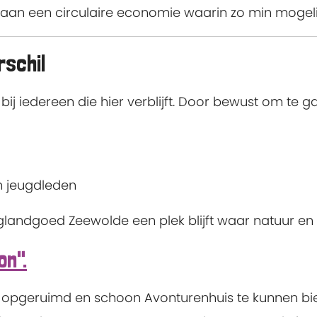
aan een circulaire economie waarin zo min mogeli
schil
j iedereen die hier verblijft. Door bewust om te g
 jeugdleden
landgoed Zeewolde een plek blijft waar natuur e
n".
n opgeruimd en schoon Avonturenhuis te kunnen bie