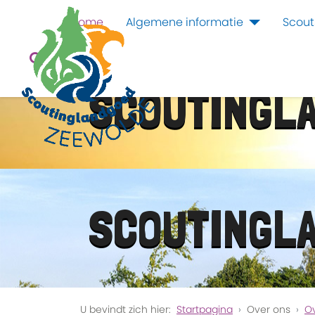
Home
Algemene informatie
Scout
SCOUTINGL
SCOUTINGL
U bevindt zich hier:
Startpagina
Over ons
O