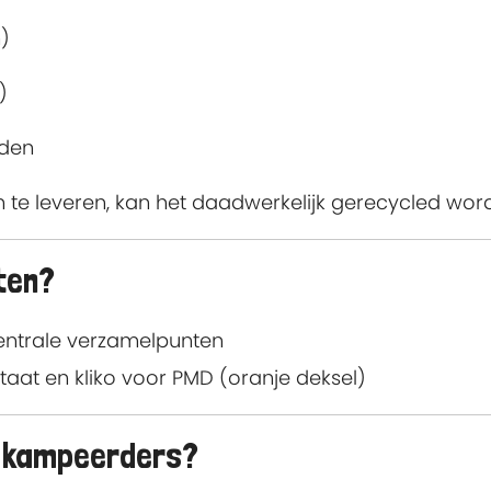
)
)
rden
 te leveren, kan het daadwerkelijk gerecycled wor
nten?
centrale verzamelpunten
staat en kliko voor PMD (oranje deksel)
n kampeerders?