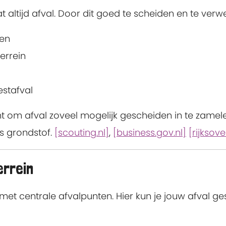
t altijd afval. Door dit goed te scheiden en te verw
ren
errein
stafval
ht om afval zoveel mogelijk gescheiden in te zame
s grondstof.
[scouting.nl]
,
[business.gov.nl]
[rijksove
errein
t centrale afvalpunten. Hier kun je jouw afval g