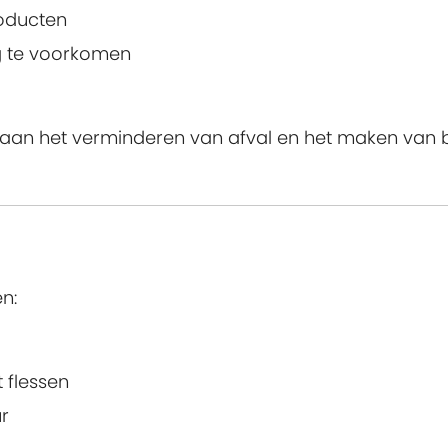
roducten
ng te voorkomen
aan het verminderen van afval en het maken van be
n:
 flessen
r