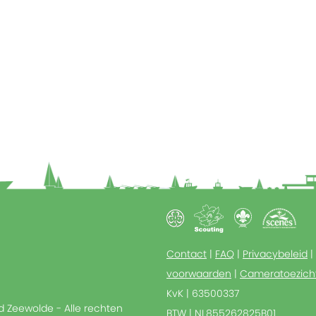
Contact
|
FAQ
|
Privacybeleid
|
voorwaarden
|
Cameratoezich
KvK | 63500337
ed Zeewolde - Alle rechten
BTW | NL855262825B01