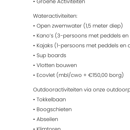
• Groene Activiteiten
Wateractiviteiten:
• Open zwemwater (1,5 meter diep)
• Kano’s (3-persoons met peddels en d
• Kajaks (1-persoons met peddels en d
• Sup boards
• Vlotten bouwen
• Ecovlet (mbl/cwo + €150,00 borg)
Outdooractiviteiten via onze outdoorp
• Tokkelbaan
• Boogschieten
• Abseilen
• Klimtoren