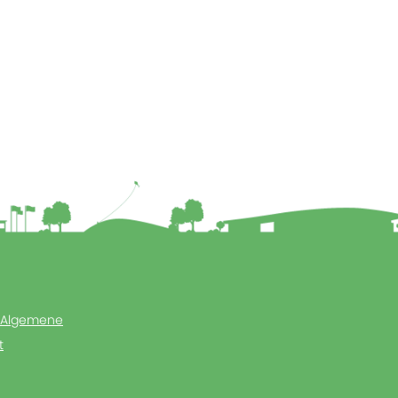
Algemene
t