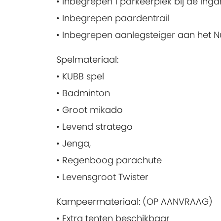
• Inbegrepen 1 parkeerplek bij de in
• Inbegrepen paardentrail
• Inbegrepen aanlegsteiger aan het 
Spelmateriaal:
• KUBB spel
• Badminton
• Groot mikado
• Levend stratego
• Jenga,
• Regenboog parachute
• Levensgroot Twister
Kampeermateriaal: (OP AANVRAAG)
• Extra tenten beschikbaar