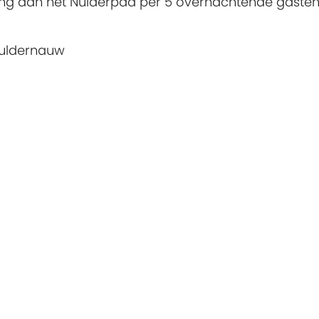
gang aan het Nulderpad per 5 overnachtende gaste
Nuldernauw